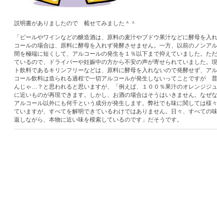
説明書がありましたので 載せてみました＾＾
「ビールやワインなどの醸造酒は、原料の麦汁やブドウ果汁などに酵母を入
コールの場合は、原料に酵母を入れず発酵させません。一方、以前のノンア
間を極端に短くして、アルコールの発生を１％以下まで抑えていました。た
ているので、ドライバーや妊娠中の方から不安の声が寄せられていました。
ト飲料であるキリンフリーなどは、原料に酵母を入れないので発酵せず、ア
コール飲料は造られる過程で一切アルコールが発生しないってことですが 
んじゃ…？と思われると思いますが、「例えば、１００％果汁のオレンジジ
に近いものが再現できます。しかし、お酒の場合はそうはいきません。なぜ
アルコール以外にも何千という成分が発生します。弊社でも味に関しては様
ていますが、すべてを解明できているわけではありません。日々、すべての
返しながら、本物に近い味を模索しているのです」だそうです。