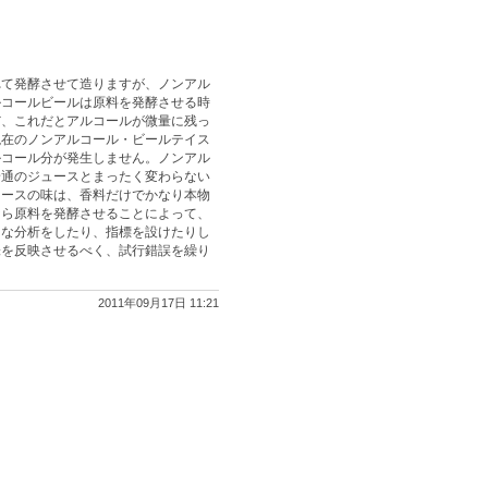
れて発酵させて造りますが、ノンアル
ルコールビールは原料を発酵させる時
だ、これだとアルコールが微量に残っ
現在のノンアルコール・ビールテイス
ルコール分が発生しません。ノンアル
普通のジュースとまったく変わらない
ュースの味は、香料だけでかなり本物
なら原料を発酵させることによって、
々な分析をしたり、指標を設けたりし
味を反映させるべく、試行錯誤を繰り
2011年09月17日 11:21