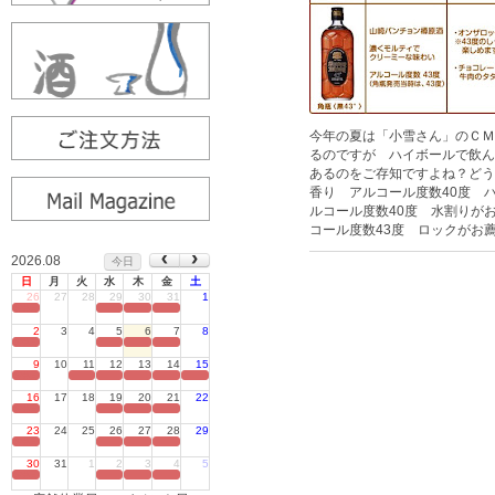
今年の夏は「小雪さん」のＣＭ
るのですが ハイボールで飲ん
あるのをご存知ですよね？どう
香り アルコール度数40度 
ルコール度数40度 水割りが
コール度数43度 ロックがお
2026.08
今日
日
月
火
水
木
金
土
26
27
28
29
30
31
1
定休日
2
3
4
5
6
7
8
定休日
9
10
11
12
13
14
15
定休日
16
17
18
19
20
21
22
定休日
23
24
25
26
27
28
29
定休日
30
31
1
2
3
4
5
定休日