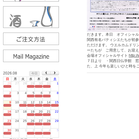
だきます。本日 オフィシャ
関西有名パティシエたちが初参
ただけます。 ウエルカムドリ
ーたちが ご用意して、お迎え
会場オフィシャルサイト
http:/
７日より ・関西日仏学館 窓
た、上 今年も楽しいひと時を
2026.08
今日
日
月
火
水
木
金
土
26
27
28
29
30
31
1
定休日
2
3
4
5
6
7
8
定休日
9
10
11
12
13
14
15
定休日
16
17
18
19
20
21
22
定休日
23
24
25
26
27
28
29
定休日
30
31
1
2
3
4
5
定休日