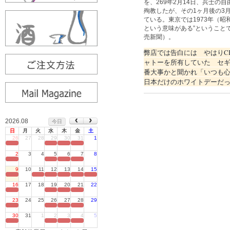
を、269年2月14日、兵士
殉教したが、その1ヶ月後の3
ている。東京では1973年（
という意味がある”ということ
売新聞）。
弊店では告白には やはりC
ャトーを所有していた セ
番大事かと聞かれ「いつも
日本だけのホワイトデーだっ
2026.08
今日
日
月
火
水
木
金
土
26
27
28
29
30
31
1
定休日
2
3
4
5
6
7
8
定休日
9
10
11
12
13
14
15
定休日
16
17
18
19
20
21
22
定休日
23
24
25
26
27
28
29
定休日
30
31
1
2
3
4
5
定休日