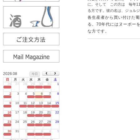
に。そして この方は 毎年1
る方です。彼の名は、ジョル
各生産者から買い付けた葡
る。70年代にはヌーボー
な方です。
2026.08
今日
日
月
火
水
木
金
土
26
27
28
29
30
31
1
定休日
2
3
4
5
6
7
8
定休日
9
10
11
12
13
14
15
定休日
16
17
18
19
20
21
22
定休日
23
24
25
26
27
28
29
定休日
30
31
1
2
3
4
5
定休日