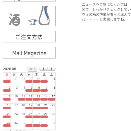
ニュースをご覧になった方は 
関で しっかりチェックしてい
ヴォの為の準備が着々と進んで
ね・・・・と実感しますね。
2026.08
今日
日
月
火
水
木
金
土
26
27
28
29
30
31
1
定休日
2
3
4
5
6
7
8
定休日
9
10
11
12
13
14
15
定休日
16
17
18
19
20
21
22
定休日
23
24
25
26
27
28
29
定休日
30
31
1
2
3
4
5
定休日