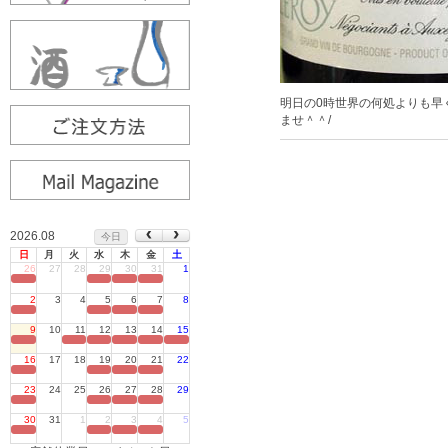
明日の0時世界の何処よりも早
ませ＾＾/
2026.08
今日
日
月
火
水
木
金
土
26
27
28
29
30
31
1
定休日
2
3
4
5
6
7
8
定休日
9
10
11
12
13
14
15
定休日
16
17
18
19
20
21
22
定休日
23
24
25
26
27
28
29
定休日
30
31
1
2
3
4
5
定休日