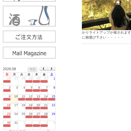
かりライトアップが催されます
に御運び下さい・・・・・
2026.08
今日
日
月
火
水
木
金
土
26
27
28
29
30
31
1
定休日
2
3
4
5
6
7
8
定休日
9
10
11
12
13
14
15
定休日
16
17
18
19
20
21
22
定休日
23
24
25
26
27
28
29
定休日
30
31
1
2
3
4
5
定休日