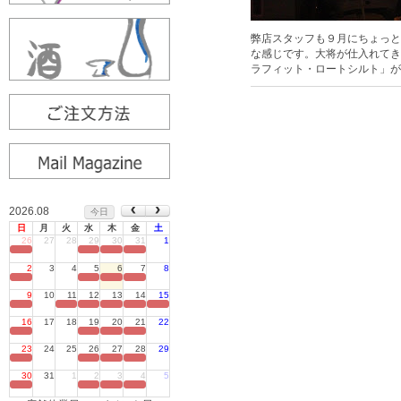
弊店スタッフも９月にちょっと
な感じです。大将が仕入れてき
ラフィット・ロートシルト」が
2026.08
今日
日
月
火
水
木
金
土
26
27
28
29
30
31
1
定休日
2
3
4
5
6
7
8
定休日
9
10
11
12
13
14
15
定休日
16
17
18
19
20
21
22
定休日
23
24
25
26
27
28
29
定休日
30
31
1
2
3
4
5
定休日