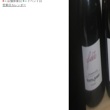
■
＝店舗休業日
■
＝イベント日
営業日カレンダー