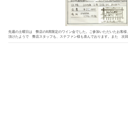
先週の土曜日は 弊店の8席限定のワイン会でした。ご参加いただいたお客様
頂けたようで 弊店スタッフも、ステファン様も喜んでおります。また 次