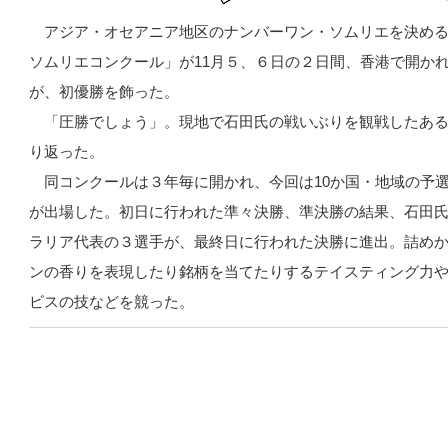
アジア・オセアニア地区のナンバーワン・ソムリエを決め
ソムリエコンクール」が11月５、６日の２日間、香港で開か
が、初優勝を飾った。
「圧勝でしょう」。現地で石田氏の戦いぶりを観戦したあ
り返った。
同コンクールは３年毎に開かれ、今回は10か国・地域の予選
が出場した。初日に行われた準々決勝、準決勝の結果、石田
ラリア代表の３選手が、最終日に行われた決勝に進出。詰め
ンの香りを表現したり銘柄を当てたりするテイスティング力
ビスの技などを競った。