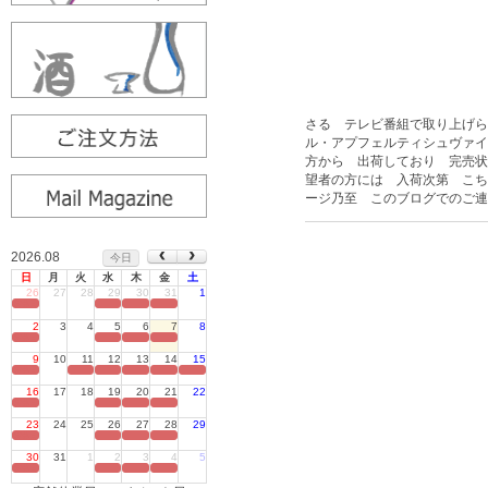
さる テレビ番組で取り上げら
ル・アプフェルティシュヴァイ
方から 出荷しており 完売状
望者の方には 入荷次第 こち
ージ乃至 このブログでのご連
2026.08
今日
日
月
火
水
木
金
土
26
27
28
29
30
31
1
定休日
2
3
4
5
6
7
8
定休日
9
10
11
12
13
14
15
定休日
16
17
18
19
20
21
22
定休日
23
24
25
26
27
28
29
定休日
30
31
1
2
3
4
5
定休日