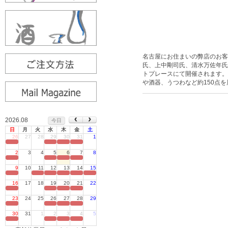
名古屋にお住まいの弊店のお客
氏、上中剛司氏、清水万佐年氏
トプレースにて開催されます。
や酒器、うつわなど約150点
2026.08
今日
日
月
火
水
木
金
土
26
27
28
29
30
31
1
定休日
2
3
4
5
6
7
8
定休日
9
10
11
12
13
14
15
定休日
16
17
18
19
20
21
22
定休日
23
24
25
26
27
28
29
定休日
30
31
1
2
3
4
5
定休日