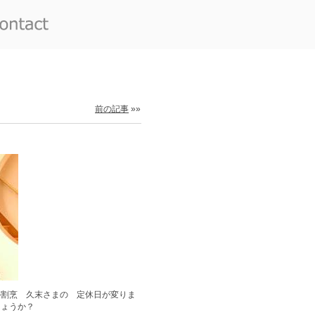
前の記事
»»
の割烹 久末さまの 定休日が変りま
しょうか？