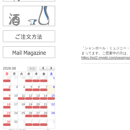
「シャンボール・ミュジニー・1
まってます。ご思案中の方は、
https://ssl2.myeki.com/owariya
2026.08
今日
日
月
火
水
木
金
土
26
27
28
29
30
31
1
定休日
2
3
4
5
6
7
8
定休日
9
10
11
12
13
14
15
定休日
16
17
18
19
20
21
22
定休日
23
24
25
26
27
28
29
定休日
30
31
1
2
3
4
5
定休日