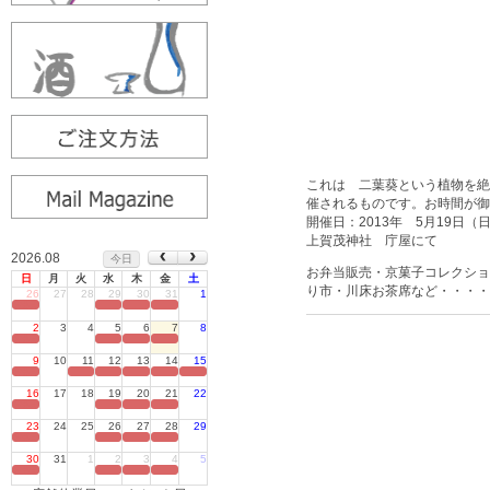
これは 二葉葵という植物を絶
催されるものです。お時間が御
開催日：2013年 5月19日（日
上賀茂神社 庁屋にて
2026.08
今日
お弁当販売・京菓子コレクショ
日
月
火
水
木
金
土
り市・川床お茶席など・・・・
26
27
28
29
30
31
1
定休日
2
3
4
5
6
7
8
定休日
9
10
11
12
13
14
15
定休日
16
17
18
19
20
21
22
定休日
23
24
25
26
27
28
29
定休日
30
31
1
2
3
4
5
定休日