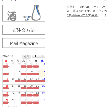
今年も 10月23日（土）、
が 開催されます。オープンカ
http://www.kyo.or.jp/oike/
ま
2026.08
今日
日
月
火
水
木
金
土
26
27
28
29
30
31
1
定休日
2
3
4
5
6
7
8
定休日
9
10
11
12
13
14
15
定休日
16
17
18
19
20
21
22
定休日
23
24
25
26
27
28
29
定休日
30
31
1
2
3
4
5
定休日