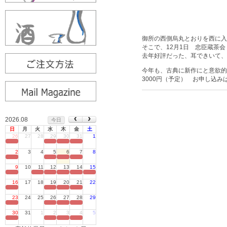
御所の西側烏丸とおりを西に
そこで、12月1日 忠臣蔵茶
去年好評だった、耳できいて、
今年も、古典に新作にと意欲
3000円（予定） お申し込
2026.08
今日
日
月
火
水
木
金
土
26
27
28
29
30
31
1
定休日
2
3
4
5
6
7
8
定休日
9
10
11
12
13
14
15
定休日
16
17
18
19
20
21
22
定休日
23
24
25
26
27
28
29
定休日
30
31
1
2
3
4
5
定休日