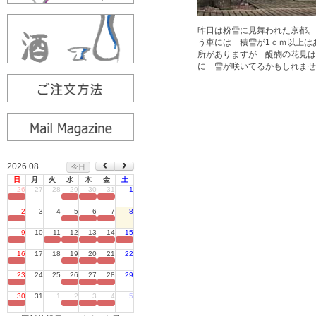
昨日は粉雪に見舞われた京都。
う車には 積雪が1ｃｍ以上は
所がありますが 醍醐の花見は
に 雪が咲いてるかもしれませ
2026.08
今日
日
月
火
水
木
金
土
26
27
28
29
30
31
1
定休日
2
3
4
5
6
7
8
定休日
9
10
11
12
13
14
15
定休日
16
17
18
19
20
21
22
定休日
23
24
25
26
27
28
29
定休日
30
31
1
2
3
4
5
定休日