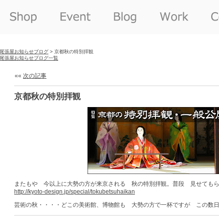
尾張屋お知らせブログ
> 京都秋の特別拝観
尾張屋お知らせブログ一覧
««
次の記事
京都秋の特別拝観
またもや 今以上に大勢の方が来京される 秋の特別拝観。普段 見せても
http://kyoto-design.jp/special/tokubetsuhaikan
芸術の秋・・・・どこの美術館、博物館も 大勢の方で一杯ですが この数