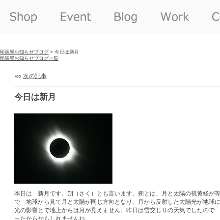
尾張屋お知らせブログ
> 今日は新月
尾張屋お知らせブログ一覧
««
次の記事
今日は新月
本日は 新月です。朔（さく）とも言います。朔とは、月と太陽の視黄経が
で 地球から見て月と太陽が同じ方向となり、月から反射した太陽光が地球
光の影響とで地上からは月が見えません。昨日は雪交じりの天気でしたので
ったからかもしれませんね。