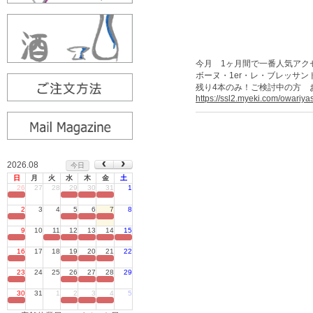
今月 1ヶ月間で一番人気アク
ボーヌ・1er・レ・ブレッサンド
残り4本のみ！ご検討中の方 
https://ssl2.myeki.com/owariya
2026.08
今日
日
月
火
水
木
金
土
26
27
28
29
30
31
1
定休日
2
3
4
5
6
7
8
定休日
9
10
11
12
13
14
15
定休日
16
17
18
19
20
21
22
定休日
23
24
25
26
27
28
29
定休日
30
31
1
2
3
4
5
定休日