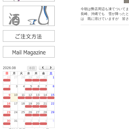
今朝は弊店周辺も凍てついてま
長崎、沖縄でも 雪が降ったと
は 既に溶けていますが 皆さ
2026.08
今日
日
月
火
水
木
金
土
26
27
28
29
30
31
1
定休日
2
3
4
5
6
7
8
定休日
9
10
11
12
13
14
15
定休日
16
17
18
19
20
21
22
定休日
23
24
25
26
27
28
29
定休日
30
31
1
2
3
4
5
定休日