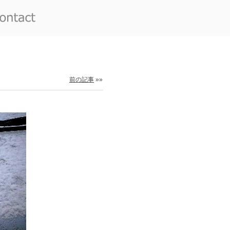
前の記事
»»