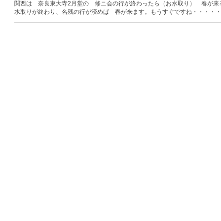
関西は 奈良東大寺2月堂の 修ニ会の行が終わったら（お水取り） 春が来
水取りが終わり、名残の行が済めば 春が来ます。もうすぐですね・・・・