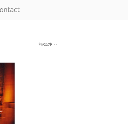
前の記事
»»