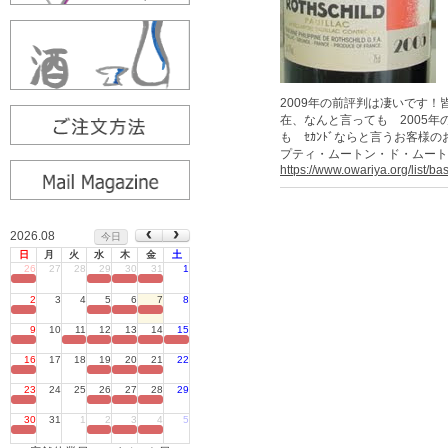
2009年の前評判は凄いです
在、なんと言っても 2005
も ｾｶﾝﾄﾞならと言うお客様
プティ・ムートン・ド・ムートン
https://www.owariya.org/list/b
2026.08
今日
日
月
火
水
木
金
土
26
27
28
29
30
31
1
定休日
2
3
4
5
6
7
8
定休日
9
10
11
12
13
14
15
定休日
16
17
18
19
20
21
22
定休日
23
24
25
26
27
28
29
定休日
30
31
1
2
3
4
5
定休日