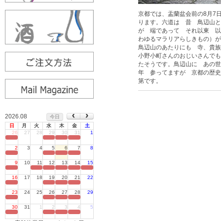
京都では、盂蘭盆会前の8月7
ります。六道は 昔 鳥辺山と
が 端であって それ以東 以
わゆるマラリアらしきもの）
鳥辺山のあたりにも 寺、貴
小野小町さんのおじいさんでも
たそうです。鳥辺山に あの世
年 参ってますが 京都の歴史
第です。
2026.08
今日
日
月
火
水
木
金
土
26
27
28
29
30
31
1
定休日
2
3
4
5
6
7
8
定休日
9
10
11
12
13
14
15
定休日
16
17
18
19
20
21
22
定休日
23
24
25
26
27
28
29
定休日
30
31
1
2
3
4
5
定休日