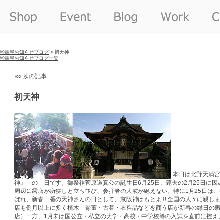
尾張屋お知らせブログ
> 初天神
尾張屋お知らせブログ一覧
««
次の記事
初天神
本日は北野天満宮
神』 の 日です。御祭神菅原道真公の誕生日6月25日、薨去の2月25日に因
周辺に露店が所狭しと立ち並び、参拝者の人波が絶えない。特に1月25日は、
ばれ、新春一番の天神さんの日として、京阪神はもとより全国の人々に親し
店も例月以上に多く植木・骨董・古着・衣料品などを商う店が新春の縁日の
店）一方、1月未は国公立・私立の大学・高校・中学校等の入試を直前に控え