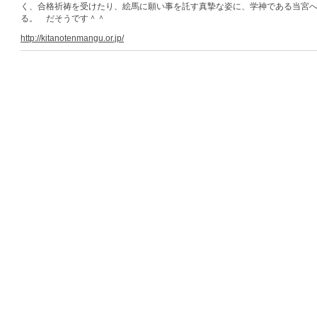
く、合格祈祷を受けたり、絵馬に願い事を託す真摯な姿に、学神である当宮
る。 だそうです＾＾
http://kitanotenmangu.or.jp/