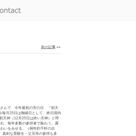
前の記事
»»
さんで 今年最初の市の日 『初天
み毎月25日は御縁日として、終日境内
初天神（12月25日は終い天神）と呼
まれ、毎年多数の参拝者で賑わう。露
賑わいをみせる。（例年約千軒の出
、真剣な受験生・父兄等の参拝も多