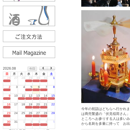
2026.08
今日
日
月
火
水
木
金
土
26
27
28
29
30
31
1
定休日
2
3
4
5
6
7
8
定休日
9
10
11
12
13
14
15
定休日
16
17
18
19
20
21
22
定休日
今年の初詣はどちらへ行かれま
23
24
25
26
27
28
29
は商売繁盛の「伏見稲荷さん」
定休日
ところへお参りする人は多いみ
30
31
1
2
3
4
5
から名刺を多量に持って お出
定休日