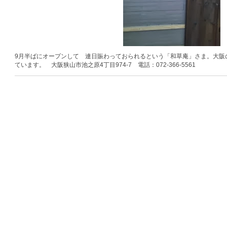
9月半ばにオープンして 連日賑わっておられるという「和草庵」さま。大阪
ています。 大阪狭山市池之原4丁目974-7 電話：072-366-5561