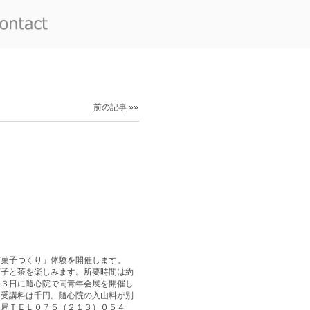
前の記事
»»
京菓子つくり」体験を開催します。
菓子と茶を楽しみます。所要時間は約
１３日に隨心院で同青年会展を開催し
。受講料は千円。隨心院の入山料が別
務局ＴＥＬ０７５（２１３）０５４