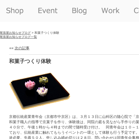
尾張屋お知らせブログ
> 和菓子つくり体験
尾張屋お知らせブログ一覧
««
次の記事
和菓子つくり体験
京都伝統産業青年会（京都市中京区）は、３月１３日に山科区の隨心院で「
和菓子職人の指導で京菓子を作り、体験後は、同院の庭を見ながら手作りの
４０分で、午後１時から４時までの間で随時受け付け。 同青年会は１０～
ており、伝統産業に触れてもらうイベントの一環として体験も行う予定です
途必要。先着５０人。申し込み締め切りは２８日。問い合わせは同青年会事