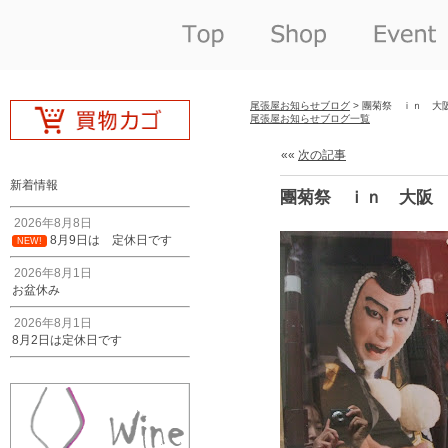
尾張屋お知らせブログ
> 團菊祭 ｉｎ 大
尾張屋お知らせブログ一覧
««
次の記事
新着情報
團菊祭 ｉｎ 大阪
2026年8月8日
8月9日は 定休日です
NEW!
2026年8月1日
お盆休み
2026年8月1日
8月2日は定休日です