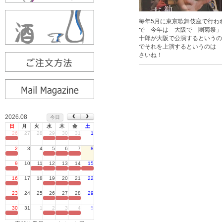
毎年5月に東京歌舞伎座で行わ
で 今年は 大阪で「團菊祭」
十郎が大阪で公演するというの
でそれを上演するというのは 
さいね！
2026.08
今日
日
月
火
水
木
金
土
26
27
28
29
30
31
1
定休日
2
3
4
5
6
7
8
定休日
9
10
11
12
13
14
15
定休日
16
17
18
19
20
21
22
定休日
23
24
25
26
27
28
29
定休日
30
31
1
2
3
4
5
定休日