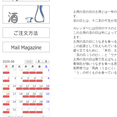
土用の丑の日の土用とは一年の
す。
丑の日とは、十二支の干支が丑
カレンダーには日付のマスのと
この土用の丑の日は年によって
ます。
土用の丑の日にうなぎを食べる
この起源として伝えられている
盛り立てるために、「本日、土
「丑の日（うのひ）」と「ウナ
土用の丑の日は暦で言えばちょ
2026.08
今日
養強壮が強いうなぎを食べる意
日
月
火
水
木
金
土
長野県では「馬肉（うまにく）
26
27
28
29
30
31
1
「う」の付くものを食べている
定休日
2
3
4
5
6
7
8
定休日
9
10
11
12
13
14
15
定休日
16
17
18
19
20
21
22
定休日
23
24
25
26
27
28
29
定休日
30
31
1
2
3
4
5
定休日