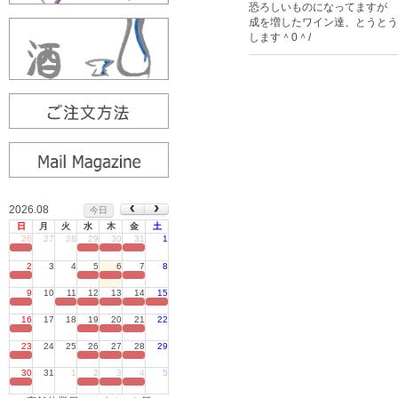
恐ろしいものになってますが 
成を増したワイン達、とうとう
します＾0＾/
2026.08
今日
日
月
火
水
木
金
土
26
27
28
29
30
31
1
定休日
2
3
4
5
6
7
8
定休日
9
10
11
12
13
14
15
定休日
16
17
18
19
20
21
22
定休日
23
24
25
26
27
28
29
定休日
30
31
1
2
3
4
5
定休日