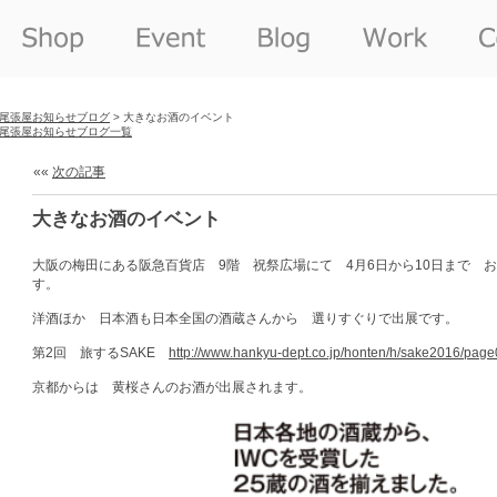
尾張屋お知らせブログ
> 大きなお酒のイベント
尾張屋お知らせブログ一覧
««
次の記事
大きなお酒のイベント
大阪の梅田にある阪急百貨店 9階 祝祭広場にて 4月6日から10日まで 
す。
洋酒ほか 日本酒も日本全国の酒蔵さんから 選りすぐりで出展です。
第2回 旅するSAKE
http://www.hankyu-dept.co.jp/honten/h/sake2016/page
京都からは 黄桜さんのお酒が出展されます。