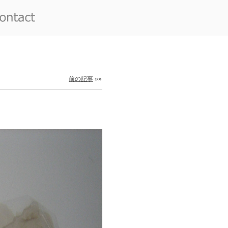
前の記事
»»