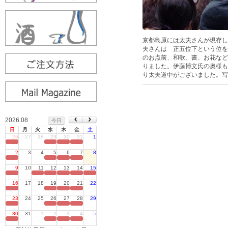
京都島原には太夫さんが現存し
夫さんは 正五位下という位を
のお点前、和歌、書、お花など
りました。伊藤博文氏の奥様も
り太夫道中がございました。写
2026.08
今日
日
月
火
水
木
金
土
26
27
28
29
30
31
1
定休日
2
3
4
5
6
7
8
定休日
9
10
11
12
13
14
15
定休日
16
17
18
19
20
21
22
定休日
23
24
25
26
27
28
29
定休日
30
31
1
2
3
4
5
定休日