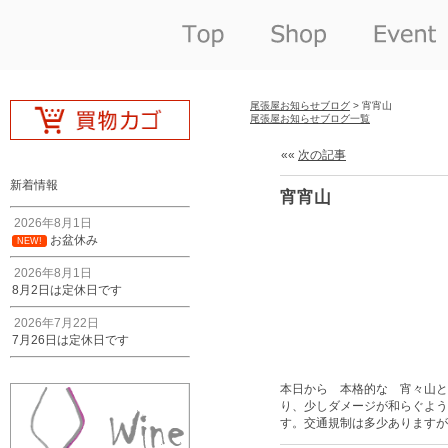
尾張屋お知らせブログ
> 宵宵山
尾張屋お知らせブログ一覧
««
次の記事
新着情報
宵宵山
2026年8月1日
お盆休み
NEW!
2026年8月1日
8月2日は定休日です
2026年7月22日
7月26日は定休日です
本日から 本格的な 宵々山と
り、少しダメージが和らぐよう
す。交通規制は多少ありますが