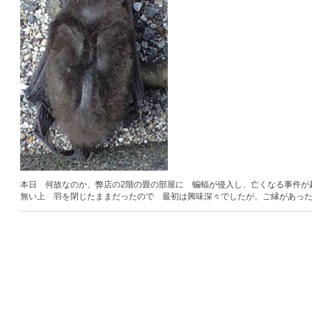
本日 何故なのか、弊店の2階の畳の部屋に 蝙蝠が侵入し、亡くなる事件が
無い上 羽を閉じたままだったので 最初は興味深々でしたが、ご縁があっ