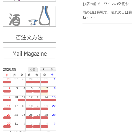
お店の前で ワインの空瓶や 
雨の日は長靴で、晴れの日は乗
ね・・・
2026.08
今日
日
月
火
水
木
金
土
26
27
28
29
30
31
1
定休日
2
3
4
5
6
7
8
定休日
9
10
11
12
13
14
15
定休日
16
17
18
19
20
21
22
定休日
23
24
25
26
27
28
29
定休日
30
31
1
2
3
4
5
定休日