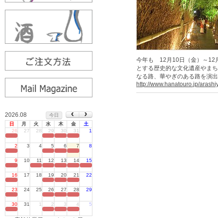
今年も 12月10日（金）～
とする歴史的な文化遺産やまち
なる路、華やぎのある路を演出
http://www.hanatouro.jp/arash
2026.08
今日
日
月
火
水
木
金
土
26
27
28
29
30
31
1
定休日
2
3
4
5
6
7
8
定休日
9
10
11
12
13
14
15
定休日
16
17
18
19
20
21
22
定休日
23
24
25
26
27
28
29
定休日
30
31
1
2
3
4
5
定休日