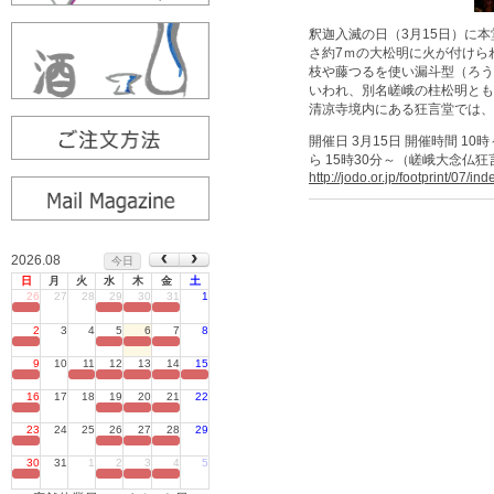
釈迦入滅の日（3月15日）に
さ約7ｍの大松明に火が付けら
枝や藤つるを使い漏斗型（ろう
いわれ、別名嵯峨の柱松明とも
清凉寺境内にある狂言堂では、
開催日 3月15日 開催時間 1
ら 15時30分～（嵯峨大念仏狂
http://jodo.or.jp/footprint/07/ind
2026.08
今日
日
月
火
水
木
金
土
26
27
28
29
30
31
1
定休日
2
3
4
5
6
7
8
定休日
9
10
11
12
13
14
15
定休日
16
17
18
19
20
21
22
定休日
23
24
25
26
27
28
29
定休日
30
31
1
2
3
4
5
定休日