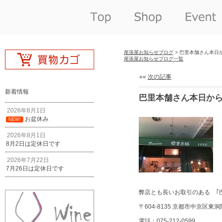
尾張屋お知らせブログ
> 巴里本舗さん本日
尾張屋お知らせブログ一覧
««
次の記事
新着情報
巴里本舗さん本日か
2026年8月1日
お盆休み
NEW!
2026年8月1日
8月2日は定休日です
2026年7月22日
7月26日は定休日です
弊店とも長いお取引のある ｢
〒604-8135 京都市中京区
電話：075-212-0599