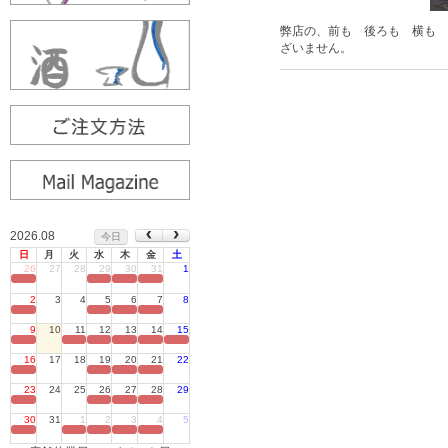
弊店の、前も 後ろも 横も 
ざいません。
2026.08
今日
日
月
火
水
木
金
土
26
27
28
29
30
31
1
定休日
2
3
4
5
6
7
8
定休日
9
10
11
12
13
14
15
定休日
16
17
18
19
20
21
22
定休日
23
24
25
26
27
28
29
定休日
30
31
1
2
3
4
5
定休日