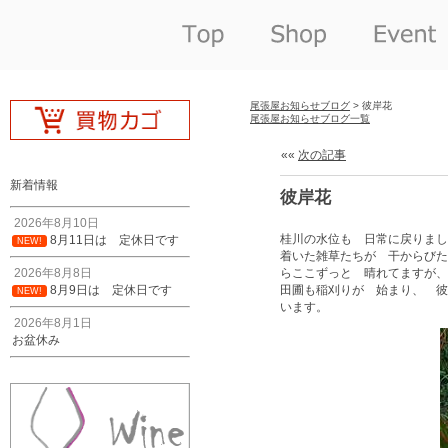
尾張屋お知らせブログ
> 彼岸花
尾張屋お知らせブログ一覧
««
次の記事
新着情報
彼岸花
2026年8月10日
桂川の水位も 日常に戻りまし
8月11日は 定休日です
NEW!
着いた雑草たちが 干からびた
2026年8月8日
らここずっと 晴れてますが、
8月9日は 定休日です
田圃も稲刈りが 始まり、 彼
NEW!
います。
2026年8月1日
お盆休み