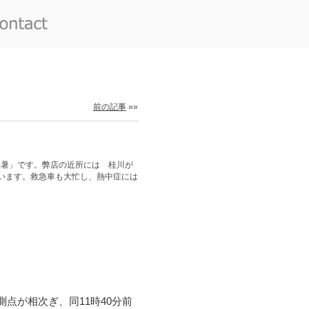
前の記事
»»
猛暑」です。弊店の近所には 桂川が
います。救急車も大忙し、熱中症には
点が相次ぎ、同11時40分前