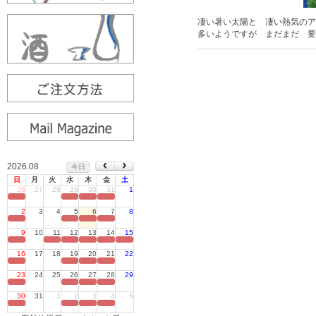
凄い暑い太陽と 凄い熱気のア
多いようですが まだまだ 要
2026.08
今日
日
月
火
水
木
金
土
26
27
28
29
30
31
1
定休日
2
3
4
5
6
7
8
定休日
9
10
11
12
13
14
15
定休日
16
17
18
19
20
21
22
定休日
23
24
25
26
27
28
29
定休日
30
31
1
2
3
4
5
定休日