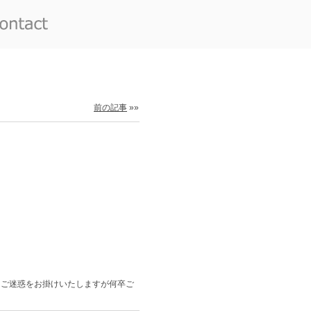
前の記事
»»
はご迷惑をお掛けいたしますが何卒ご