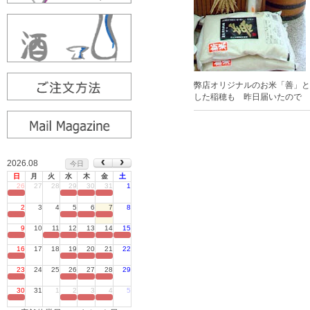
弊店オリジナルのお米「善」と
した稲穂も 昨日届いたので 
2026.08
今日
日
月
火
水
木
金
土
26
27
28
29
30
31
1
定休日
2
3
4
5
6
7
8
定休日
9
10
11
12
13
14
15
定休日
16
17
18
19
20
21
22
定休日
23
24
25
26
27
28
29
定休日
30
31
1
2
3
4
5
定休日